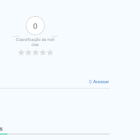
0
Classificação da notí
cias
Acessar
S