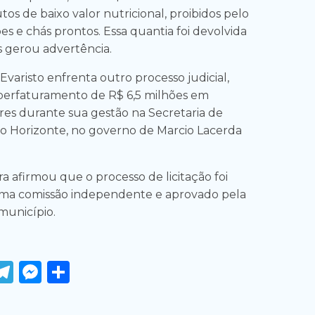
s de baixo valor nutricional, proibidos pelo
s e chás prontos. Essa quantia foi devolvida
s gerou advertência.
Evaristo enfrenta outro processo judicial,
perfaturamento de R$ 6,5 milhões em
res durante sua gestão na Secretaria de
o Horizonte, no governo de Marcio Lacerda
ra afirmou que o processo de licitação foi
ma comissão independente e aprovado pela
município.
ook
tter
WhatsApp
Telegram
Messenger
Share