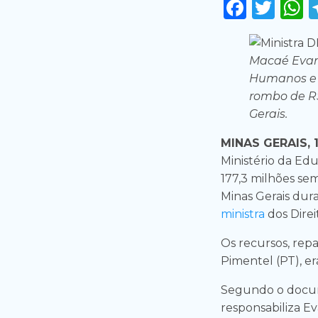
Faceb
Twi
Macaé Evari
Humanos e d
rombo de R
Gerais.
MINAS GERAIS, 
Ministério da Ed
177,3 milhões sem
Minas Gerais dura
ministra
dos Dire
Os recursos, re
Pimentel (PT), e
Segundo o docum
responsabiliza E