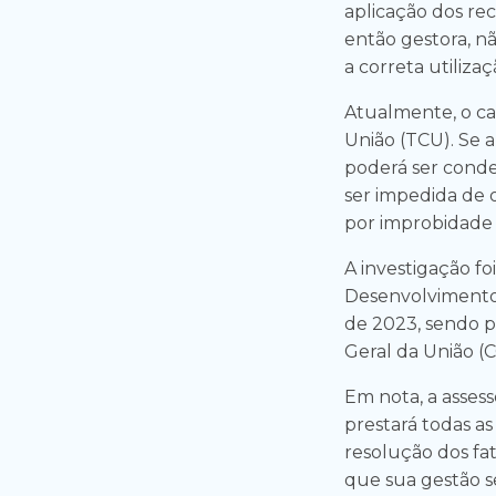
aplicação dos rec
então gestora, n
a correta utiliz
Atualmente, o ca
União (TCU). Se a
poderá ser conde
ser impedida de 
por improbidade 
A investigação f
Desenvolvimento
de 2023, sendo p
Geral da União 
Em nota, a assess
prestará todas as
resolução dos fat
que sua gestão 