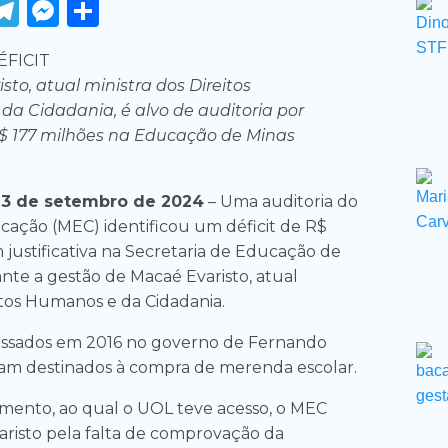
ook
tter
WhatsApp
Telegram
Messenger
Share
sto, atual ministra dos Direitos
a Cidadania, é alvo de auditoria por
$ 177 milhões na Educação de Minas
13 de setembro de 2024
– Uma auditoria do
ucação (MEC) identificou um déficit de R$
 justificativa na Secretaria de Educação de
nte a gestão de Macaé Evaristo, atual
itos Humanos e da Cidadania.
passados em 2016 no governo de Fernando
ram destinados à compra de merenda escolar.
ento, ao qual o UOL teve acesso, o MEC
varisto pela falta de comprovação da