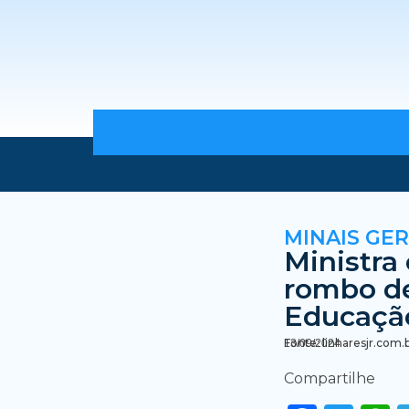
MINAIS GER
Ministra
rombo de
Educaçã
Fonte: linharesjr.com.
13/09/2024
Compartilhe