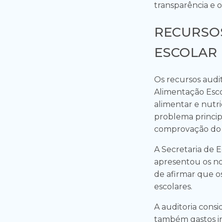
transparência e o
RECURSO
ESCOLAR
Os recursos audi
Alimentação Esco
alimentar e nutri
problema principa
comprovação do u
A Secretaria de E
apresentou os no
de afirmar que os
escolares.
A auditoria consid
também gastos in