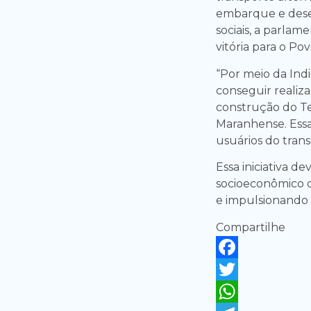
embarque e dese
sociais, a parla
vitória para o Po
“Por meio da Ind
conseguir realiza
construção do Te
Maranhense. Essa
usuários do trans
Essa iniciativa d
socioeconômico da
e impulsionando 
Compartilhe
Facebook
Twitter