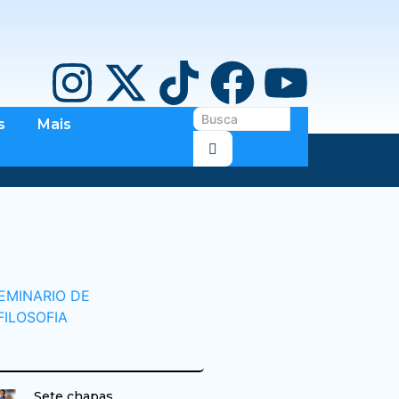
s
Mais
Sete chapas