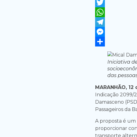
Facebook
Twitter
WhatsApp
Telegram
Messenger
Share
Iniciativa 
socioeconôm
das pessoas
MARANHÃO, 12 d
Indicação 2099/2
Damasceno (PSD),
Passageiros da B
A proposta é um 
proporcionar con
transporte alter