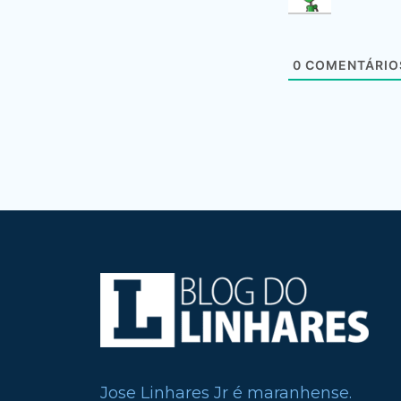
0
COMENTÁRIO
Jose Linhares Jr é maranhense.