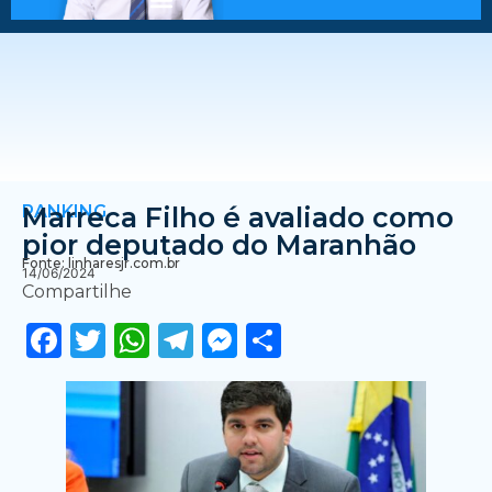
RANKING
Marreca Filho é avaliado como
pior deputado do Maranhão
Fonte: linharesjr.com.br
14/06/2024
Compartilhe
Facebook
Twitter
WhatsApp
Telegram
Messenger
Share