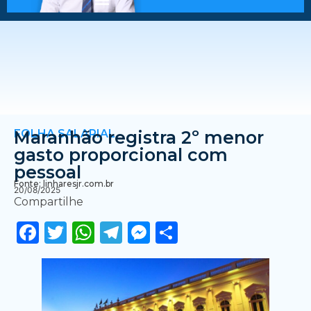
FOLHA SALARIAL
Maranhão registra 2º menor
gasto proporcional com
pessoal
Fonte: linharesjr.com.br
20/08/2025
Compartilhe
Facebook
Twitter
WhatsApp
Telegram
Messenger
Share