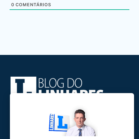
0
COMENTÁRIOS
Jose Linhares Jr é maranhense.
Formado em Jornalismo, estudou filosofia
e tem pós-graduações em ciência política