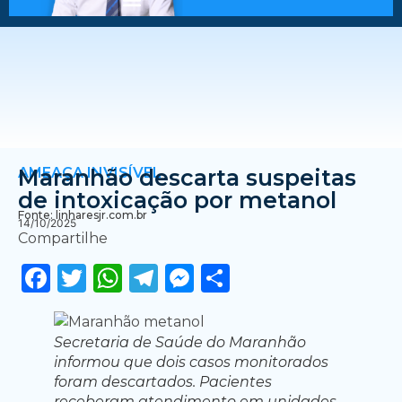
AMEAÇA INVISÍVEL
Maranhão descarta suspeitas
de intoxicação por metanol
Fonte: linharesjr.com.br
14/10/2025
Compartilhe
Facebook
Twitter
WhatsApp
Telegram
Messenger
Share
Secretaria de Saúde do Maranhão
informou que dois casos monitorados
foram descartados. Pacientes
receberam atendimento em unidades