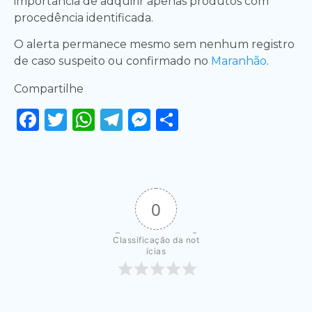
importância de adquirir apenas produtos com
procedência identificada.
O alerta permanece mesmo sem nenhum registro
de caso suspeito ou confirmado no
Maranhão
.
Compartilhe
Facebook
Twitter
WhatsApp
Telegram
Messenger
Share
0
Classificação da not
ícias