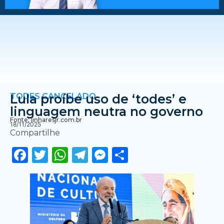
TODES CANCELADO
Lula proíbe uso de ‘todes’ e
linguagem neutra no governo
Fonte: linharesjr.com.br
18/11/2025
Compartilhe
Facebook
Twitter
WhatsApp
Telegram
Messenger
Share