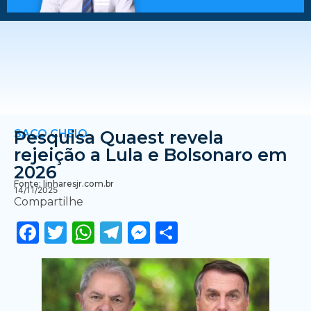
SACO CHEIO
Pesquisa Quaest revela
rejeição a Lula e Bolsonaro em
2026
Fonte: linharesjr.com.br
14/11/2025
Compartilhe
Facebook
Twitter
WhatsApp
Telegram
Messenger
Share