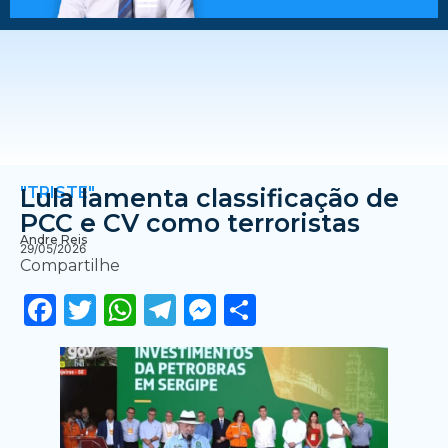
"TRISTE"
Lula lamenta classificação de
PCC e CV como terroristas
Andre Reis
29/05/2026
Compartilhe
Facebook
Twitter
WhatsApp
Telegram
Messenger
Share