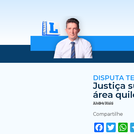
DISPUTA T
Justiça 
área qui
23/04/2026
Andre Reis
Compartilhe
Faceb
Twi