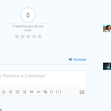
0
Classificação da not
ícias
Acessar
{}
[+]
S