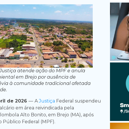
Justiça atende ação do MPF e anula
iental em Brejo por ausência de
évia à comunidade tradicional afetada
de.
ril de 2026
—
A
Justiça
Federal suspendeu
lcário em área reivindicada pela
mbola Alto Bonito, em Brejo (MA), após
o Público Federal (MPF).