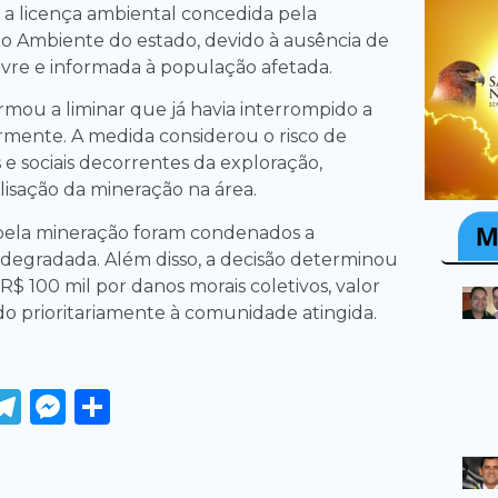
 a licença ambiental concedida pela
io Ambiente do estado, devido à ausência de
livre e informada à população afetada.
rmou a liminar que já havia interrompido a
ormente. A medida considerou o risco de
e sociais decorrentes da exploração,
isação da mineração na área.
 pela mineração foram condenados a
 degradada. Além disso, a decisão determinou
$ 100 mil por danos morais coletivos, valor
do prioritariamente à comunidade atingida.
ook
tter
WhatsApp
Telegram
Messenger
Share