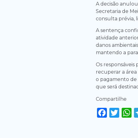
A decisão anulou
Secretaria de Me
consulta prévia, 
A sentença confi
atividade anteri
danos ambientais 
mantendo a paral
Os responsáveis
recuperar a área
o pagamento de R
que será destina
Compartilhe
Faceb
Twi