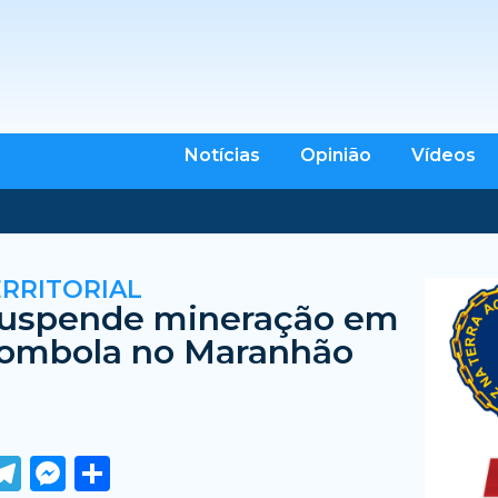
Notícias
Opinião
Vídeos
ERRITORIAL
suspende mineração em
lombola no Maranhão
ook
tter
WhatsApp
Telegram
Messenger
Share