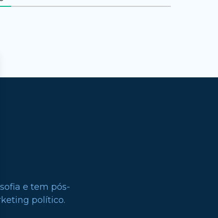
sofia e tem pós-
eting político.