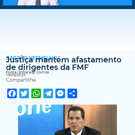
CARTÃO VERMELHO
Justiça mantém afastamento
de dirigentes da FMF
Fonte: linharesjr.com.br
19/08/2025
Compartilhe
Facebook
Twitter
WhatsApp
Telegram
Messenger
Share