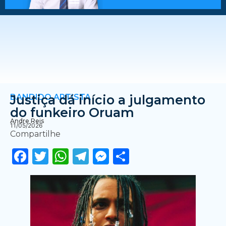
BANDIDO ARTISTA
Justiça dá início a julgamento
do funkeiro Oruam
Andre Reis
11/05/2026
Compartilhe
Facebook
Twitter
WhatsApp
Telegram
Messenger
Share