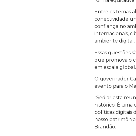
forma equitativa
Entre os temas ab
conectividade un
confiança no amb
internacionais, c
ambiente digital.
Essas questões sã
que promova o c
em escala global.
O governador Car
evento para o M
“Sediar esta reu
histórico. É uma 
políticas digitai
nosso patrimônio 
Brandão.