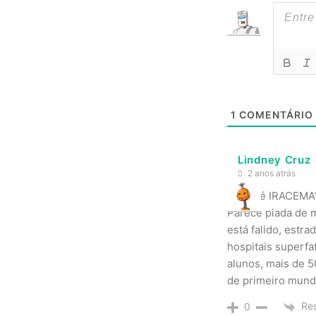
1
COMENTÁRIO
Lindney Cruz
2 anos atrás
Quem é IRACEMA
Parece piada de m
está falido, estr
hospitais superfa
alunos, mais de 5
de primeiro mund
Re
0