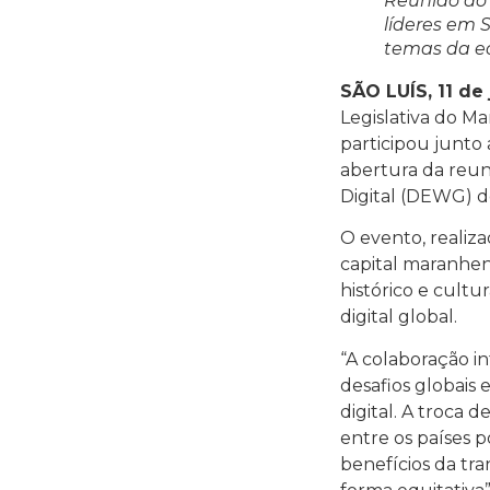
Reunião do 
líderes em S
temas da ec
SÃO LUÍS, 11 de
Legislativa do M
participou junto
abertura da reu
Digital (DEWG) do
O evento, realiza
capital maranhen
histórico e cultu
digital global.
“A colaboração i
desafios globais
digital. A troca 
entre os países p
benefícios da tra