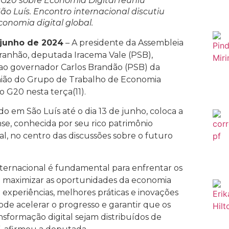
G20 sobre Economia Digital reuniu
ão Luís. Encontro internacional discutiu
onomia digital global.
 junho de 2024
– A presidente da Assembleia
aranhão, deputada Iracema Vale (PSB),
 ao governador Carlos Brandão (PSB) da
nião do Grupo de Trabalho de Economia
 G20 nesta terça(11).
do em São Luís até o dia 13 de junho, coloca a
se, conhecida por seu rico patrimônio
ral, no centro das discussões sobre o futuro
nternacional é fundamental para enfrentar os
 e maximizar as oportunidades da economia
de experiências, melhores práticas e inovações
ode acelerar o progresso e garantir que os
nsformação digital sejam distribuídos de