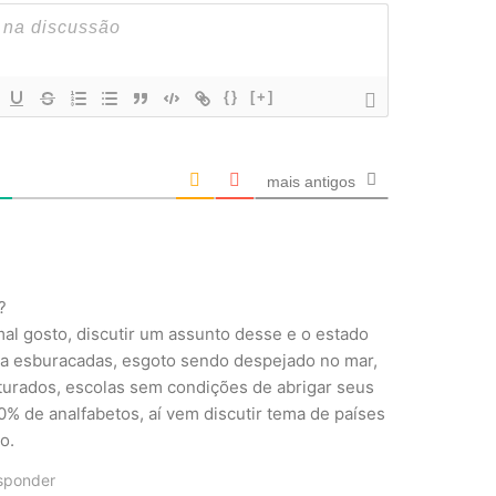
{}
[+]
mais antigos
?
al gosto, discutir um assunto desse e o estado
ada esburacadas, esgoto sendo despejado no mar,
turados, escolas sem condições de abrigar seus
0% de analfabetos, aí vem discutir tema de países
o.
sponder