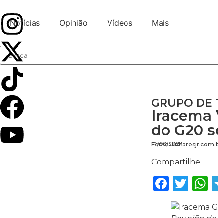
Notícias
Opinião
Vídeos
Mais
GRUPO DE
Iracema 
do G20 s
11/06/2024
Fonte: linharesjr.com.
Compartilhe
Faceb
Twi