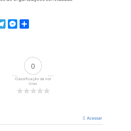
ook
tter
WhatsApp
Telegram
Messenger
Share
0
Classificação da not
ícias
Acessar