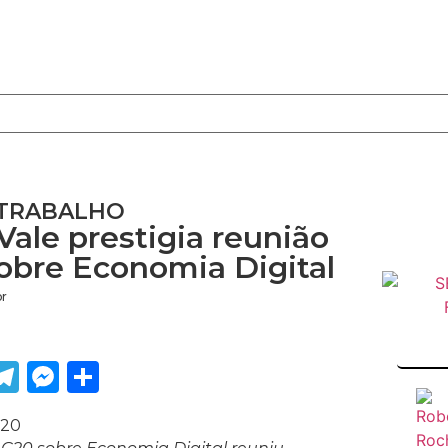
 TRABALHO
Vale prestigia reunião
obre Economia Digital
br
ook
tter
WhatsApp
Telegram
Messenger
Share