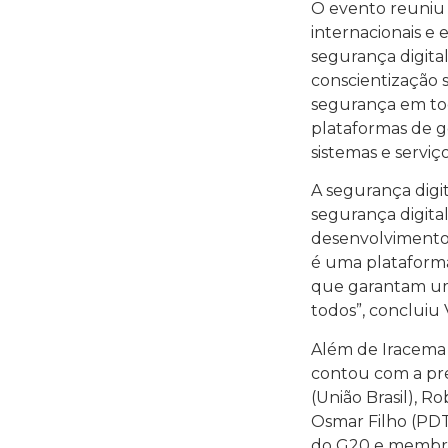
O evento reuniu 
internacionais e 
segurança digita
conscientização s
segurança em toda
plataformas de g
sistemas e serviç
A segurança digit
segurança digita
desenvolvimento 
é uma plataforma 
que garantam um 
todos”, concluiu 
Além de Iracema 
contou com a pr
(União Brasil), R
Osmar Filho (PDT)
do G20 e membro