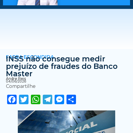
FARRA ESCONDIDA
INSS não consegue medir
prejuízo de fraudes do Banco
Master
Andre Reis
04/06/2026
Compartilhe
Facebook
Twitter
WhatsApp
Telegram
Messenger
Share