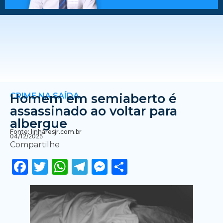
CRIME NA SAÍDA
Homem em semiaberto é
assassinado ao voltar para
albergue
Fonte: linharesjr.com.br
04/12/2025
Compartilhe
Facebook
Twitter
WhatsApp
Telegram
Messenger
Share