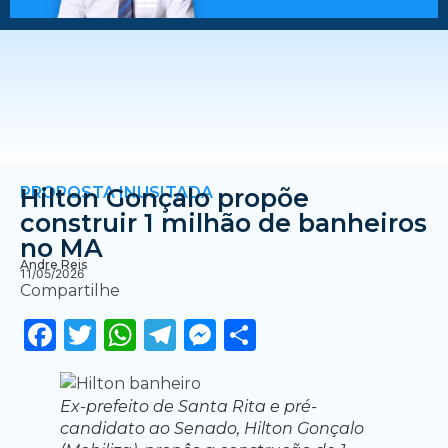
PROPOSTA INUSITADA
Hilton Gonçalo propõe
construir 1 milhão de banheiros
no MA
Andre Reis
11/05/2026
Compartilhe
Facebook
Twitter
WhatsApp
Telegram
Messenger
Share
Ex-prefeito de Santa Rita e pré-
candidato ao Senado, Hilton Gonçalo