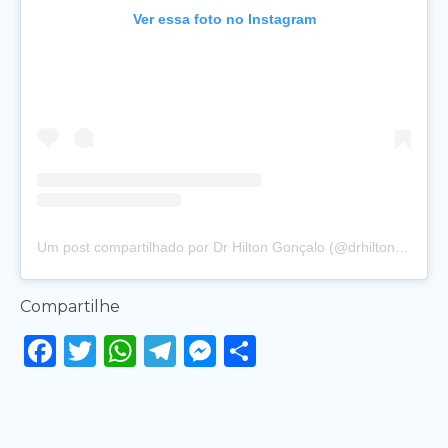
Ver essa foto no Instagram
Um post compartilhado por Dr Hilton Gonçalo (@drhiltongoncalo_)
Compartilhe
Facebook
Twitter
WhatsApp
Telegram
Messenger
Share