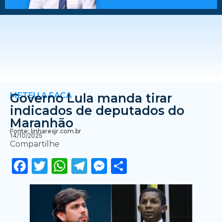
METEU A FACA
Governo Lula manda tirar
indicados de deputados do
Maranhão
Fonte: linharesjr.com.br
14/10/2025
Compartilhe
Facebook
Twitter
WhatsApp
Telegram
Messenger
Share