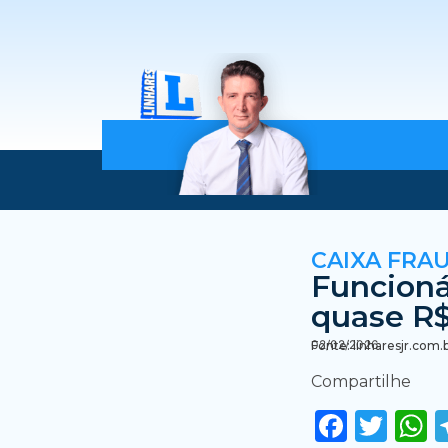
CAIXA FRA
Funcioná
quase R$
02/02/2026
Fonte: linharesjr.com.
Compartilhe
Faceb
Twi