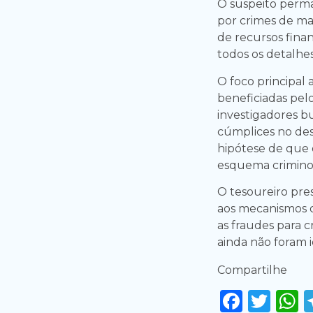
O suspeito perma
por crimes de ma
de recursos finan
todos os detalhes
O foco principal a
beneficiadas pelo
investigadores bu
cúmplices no desv
hipótese de que 
esquema crimino
O tesoureiro pres
aos mecanismos d
as fraudes para c
ainda não foram 
Compartilhe
Faceb
Twi