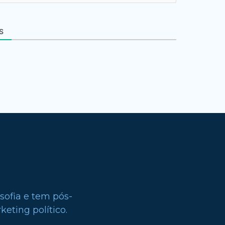
S
sofia e tem pós-
eting político.