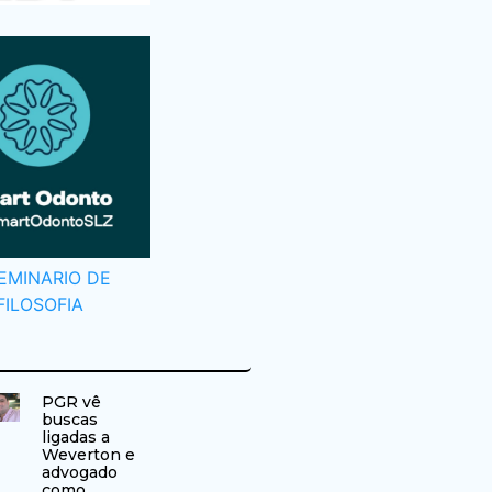
PGR vê
buscas
ligadas a
Weverton e
advogado
como