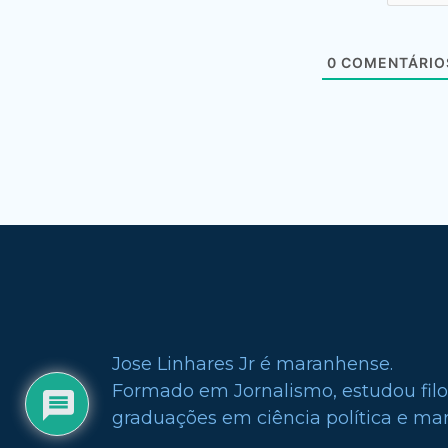
0
COMENTÁRIO
Jose Linhares Jr é maranhense.
Formado em Jornalismo, estudou filo
graduações em ciência política e mark