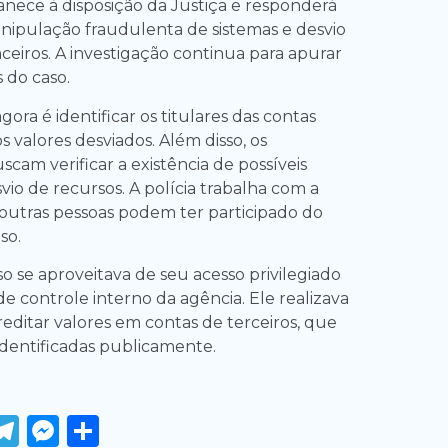
nece à disposição da Justiça e responderá
nipulação fraudulenta de sistemas e desvio
ceiros. A investigação continua para apurar
 do caso.
gora é identificar os titulares das contas
s valores desviados. Além disso, os
scam verificar a existência de possíveis
io de recursos. A polícia trabalha com a
outras pessoas podem ter participado do
so.
o se aproveitava de seu acesso privilegiado
e controle interno da agência. Ele realizava
reditar valores em contas de terceiros, que
identificadas publicamente.
ook
tter
WhatsApp
Telegram
Messenger
Share