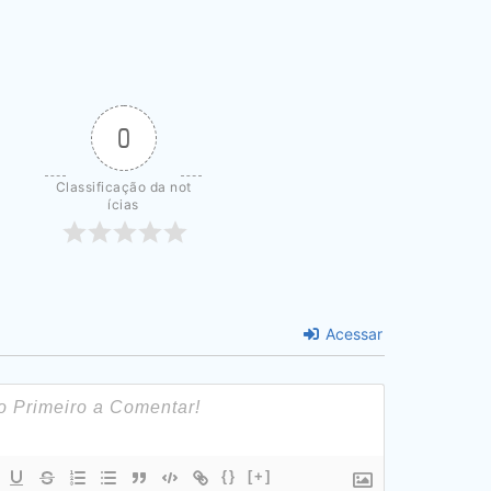
0
Classificação da not
ícias
Acessar
{}
[+]