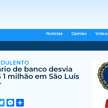
Notícias
Opinião
Vídeo
UDULENTO
rio de banco desvia
 1 milhão em São Luís
br
ook
tter
WhatsApp
Telegram
Messenger
Share