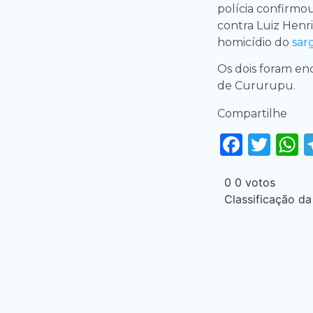
polícia confirm
contra Luiz Henri
homicídio do
sar
Os dois foram enc
de Cururupu.
Compartilhe
Faceb
Twi
0
0
votos
Classificação da