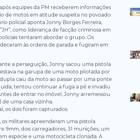
u após equipes da PM receberem informações
o de motos em atitude suspeita no povoado
ório policial aponta Jonny Borges Ferreira,
JH”, como liderança de facção criminosa em
oliciais tentaram abordar o grupo. Os
edeceram às ordens de parada e fugiram em
ante a perseguição, Jonny sacou uma pistola
 estava na garupa de uma moto pilotada por
 dupla caiu da moto ao passar por uma ponte
uida, tentou continuar a fuga a pé e invadiu
Antes de entrar no imóvel, Jonny arremessou
l de uma casa vizinha.
al, os dois foram capturados.
, os militares apreenderam uma pistola
re 9mm, dois carregadores, 31 munições, um
o em espécie e uma motocicleta clonada. A