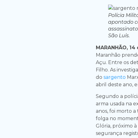
Polícia Mili
apontado c
assassinato
São Luís.
MARANHÃO, 14 
Maranhão prendeu
Açu. Entre os de
Filho. As invest
do
sargento
Mar
abril deste ano, 
Segundo a políci
arma usada na ex
anos, foi morto a
folga no moment
Glória, próximo 
segurança regist