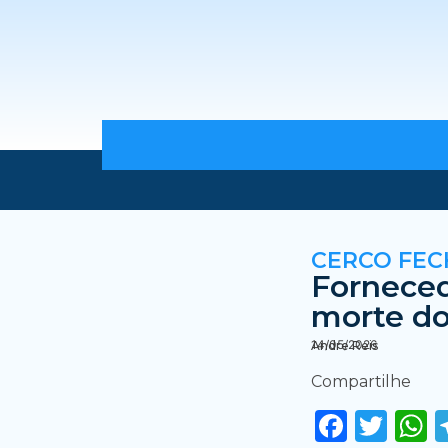
CERCO FE
Forneced
morte do
14/05/2026
Andre Reis
Compartilhe
Faceb
Twi