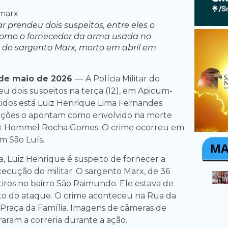
tar prendeu dois suspeitos, entre eles o
omo o fornecedor da arma usada no
 do sargento Marx, morto em abril em
de maio de 2026
—
A Polícia Militar do
 dois suspeitos na terça (12), em Apicum-
tidos está Luiz Henrique Lima Fernandes
igações o apontam como envolvido na morte
x Hommel Rocha Gomes. O crime ocorreu em
em São Luís.
a, Luiz Henrique é suspeito de fornecer a
ecução do militar. O sargento Marx, de 36
 tiros no bairro São Raimundo. Ele estava de
o do ataque. O crime aconteceu na Rua da
à Praça da Família. Imagens de câmeras de
raram a correria durante a ação.