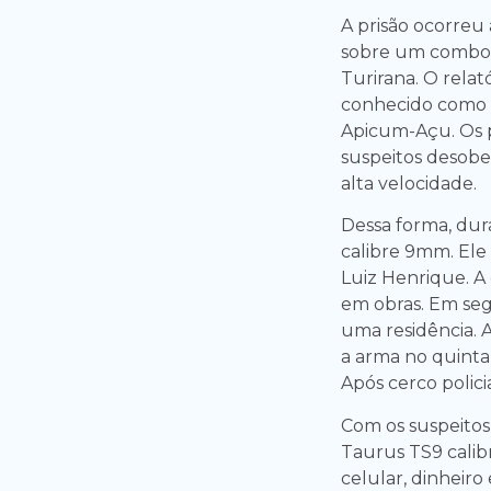
A prisão ocorre
sobre um comboi
Turirana. O relat
conhecido como “
Apicum-Açu. Os p
suspeitos desob
alta velocidade.
Dessa forma, dur
calibre 9mm. Ele
Luiz Henrique. A
em obras. Em seg
uma residência. 
a arma no quinta
Após cerco polici
Com os suspeitos
Taurus TS9 calib
celular, dinheir