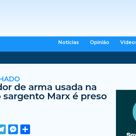
Notícias
Opinião
Vídeo
CHADO
or de arma usada na
 sargento Marx é preso
ook
tter
WhatsApp
Telegram
Messenger
Share