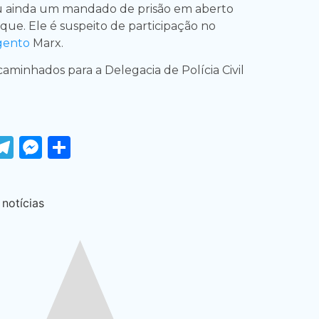
ou ainda um mandado de prisão em aberto
que. Ele é suspeito de participação no
gento
Marx.
aminhados para a Delegacia de Polícia Civil
ook
tter
WhatsApp
Telegram
Messenger
Share
 notícias