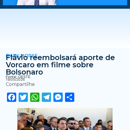
DARK HORSE
Flávio reembolsará aporte de
Vorcaro em filme sobre
Bolsonaro
Fonte: OESTE
19/05/2026
Compartilhe
Facebook
Twitter
WhatsApp
Telegram
Messenger
Share