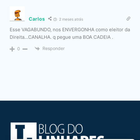
Carlos
2 meses atrás
Esse VAGABUNDO, nos ENVERGONHA como eleitor da
Direita…CANALHA. q pegue uma BOA CADEIA .
Responder
0