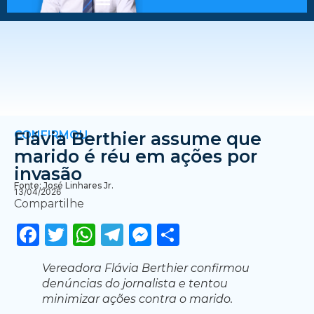
CONFIRMOU
Flávia Berthier assume que
marido é réu em ações por
invasão
Fonte: José Linhares Jr.
13/04/2026
Compartilhe
Facebook
Twitter
WhatsApp
Telegram
Messenger
Share
Vereadora Flávia Berthier confirmou
denúncias do jornalista e tentou
minimizar ações contra o marido.