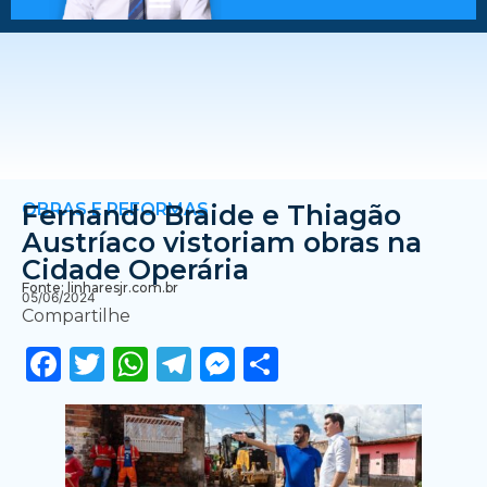
OBRAS E REFORMAS
Fernando Braide e Thiagão
Austríaco vistoriam obras na
Cidade Operária
Fonte: linharesjr.com.br
05/06/2024
Compartilhe
Facebook
Twitter
WhatsApp
Telegram
Messenger
Share