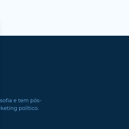
sofia e tem pós-
eting político.