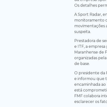
Os detalhes perm
A Sport Radar, e
monitoramento de
movimentações at
suspeita.
Prestadora de se
e ITF, a empresa
Maranhense de F
organizadas pela 
de base.
O presidente da 
e informou que t
encaminhada ao 
está comprometid
FMF colabora int
esclarecer os fato