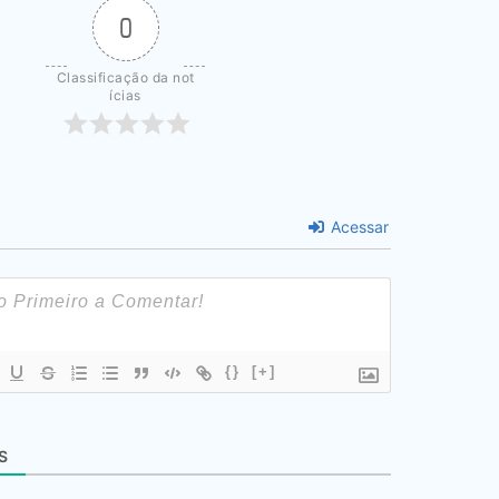
0
Classificação da not
ícias
Acessar
{}
[+]
S