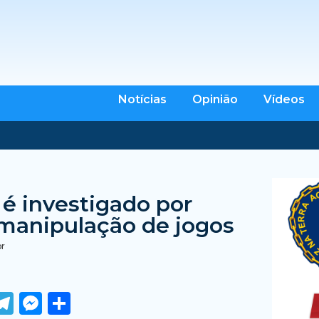
Notícias
Opinião
Vídeos
 é investigado por
manipulação de jogos
br
ook
tter
WhatsApp
Telegram
Messenger
Share