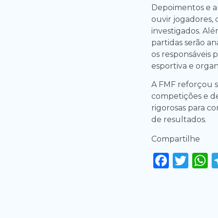
Depoimentos e an
ouvir jogadores, 
investigados. Alé
partidas serão an
os responsáveis
esportiva e organ
A FMF reforçou 
competições e d
rigorosas para c
de resultados.
Compartilhe
Faceb
Twi