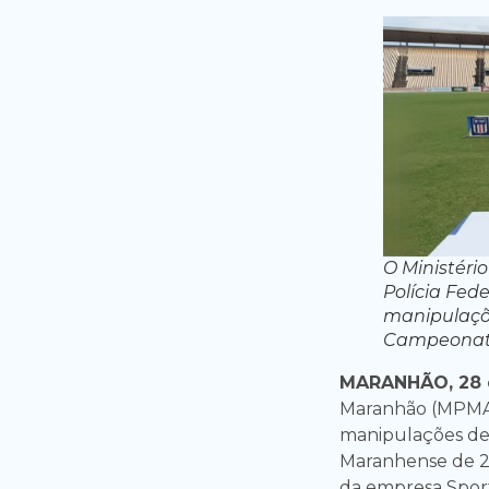
O Ministéri
Polícia Fed
manipulaçõe
Campeonato
MARANHÃO, 28 d
Maranhão (MPMA) 
manipulações de
Maranhense de 20
da empresa Sport