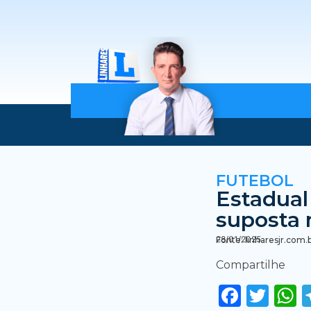
FUTEBOL
Estadual
suposta 
28/01/2025
Fonte: linharesjr.com.
Compartilhe
Faceb
Twi