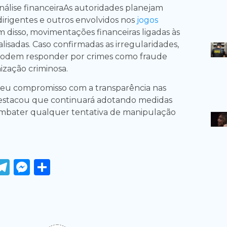
álise financeiraAs autoridades planejam
dirigentes e outros envolvidos nos
jogos
m disso, movimentações financeiras ligadas às
alisadas. Caso confirmadas as irregularidades,
 podem responder por crimes como fraude
ização criminosa.
seu compromisso com a transparência nas
estacou que continuará adotando medidas
ombater qualquer tentativa de manipulação
ook
tter
WhatsApp
Telegram
Messenger
Share