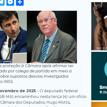
ook
tter
WhatsApp
Telegram
Messenger
Share
 proteção à Câmara após afirmar ter
ado por colega de partido em meio a
obre supostos desvios investigados
o INSS.
novembro de 2025
– O deputado federal
PSB-MA) encaminhou nesta terça (4) um ofício
a Câmara dos Deputados, Hugo Motta,