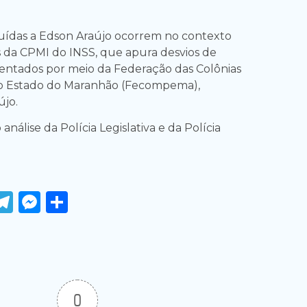
uídas a Edson Araújo ocorrem no contexto
s da CPMI do INSS, que apura desvios de
entados por meio da Federação das Colônias
o Estado do Maranhão (Fecompema),
újo.
análise da Polícia Legislativa e da Polícia
ook
tter
WhatsApp
Telegram
Messenger
Share
0