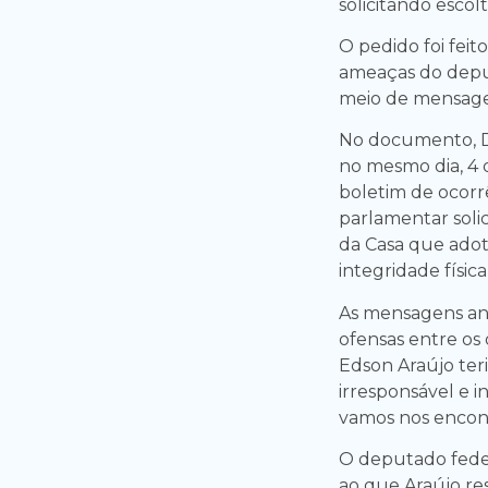
solicitando escolt
O pedido foi feit
ameaças do depu
meio de mensagen
No documento, D
no mesmo dia, 4 
boletim de ocorrê
parlamentar soli
da Casa que adot
integridade físic
As mensagens an
ofensas entre os
Edson Araújo ter
irresponsável e 
vamos nos encont
O deputado feder
ao que Araújo re