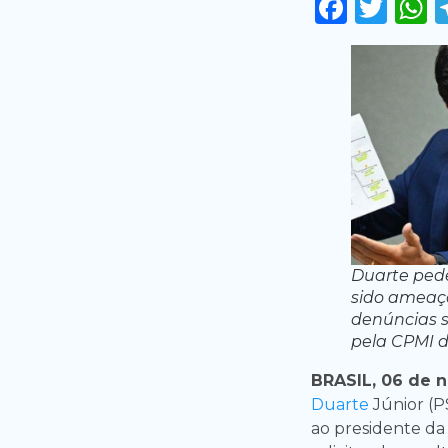
Faceb
Twi
Duarte pede
sido ameaç
denúncias s
pela CPMI d
BRASIL, 06 de 
Duarte
Júnior (
ao presidente d