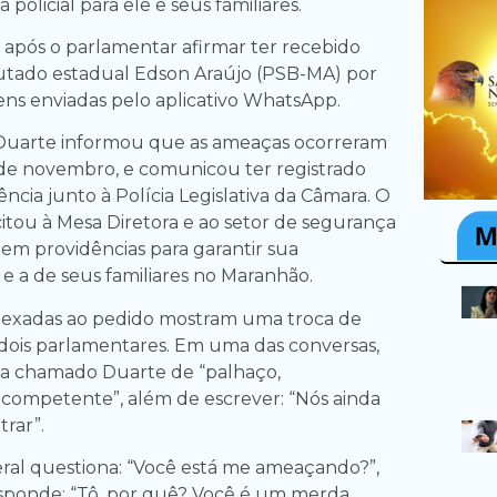
a policial para ele e seus familiares.
o após o parlamentar afirmar ter recebido
tado estadual Edson Araújo (PSB-MA) por
s enviadas pelo aplicativo WhatsApp.
uarte informou que as ameaças ocorreram
de novembro, e comunicou ter registrado
ncia junto à Polícia Legislativa da Câmara. O
citou à Mesa Diretora e ao setor de segurança
em providências para garantir sua
a e a de seus familiares no Maranhão.
exadas ao pedido mostram uma troca de
 dois parlamentares. Em uma das conversas,
ia chamado Duarte de “palhaço,
incompetente”, além de escrever: “Nós ainda
rar”.
al questiona: “Você está me ameaçando?”,
sponde: “Tô, por quê? Você é um merda