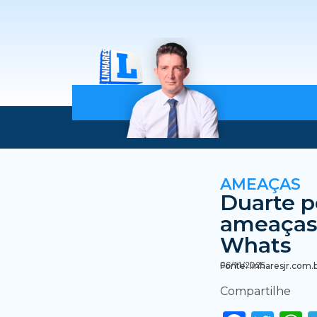
AMEAÇAS
Duarte p
ameaças 
Whats
06/11/2025
Fonte: linharesjr.com.
Compartilhe