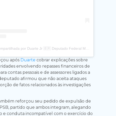
Uma publicação compartilhada por Duarte Jr 🇧🇷 Deputado Federal Maranhão (@duartejr_)
eçou após
Duarte
cobrar explicações sobre
aridades envolvendo repasses financeiros de
ra contas pessoais e de assessores ligados a
 deputado afirmou que não aceita ataques
orção de fatos relacionados às investigações
ambém reforçou seu pedido de expulsão de
PSB, partido que ambos integram, alegando
 e conduta incompatível com o exercício do