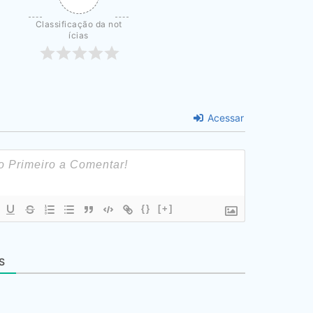
Classificação da not
ícias
Acessar
{}
[+]
S