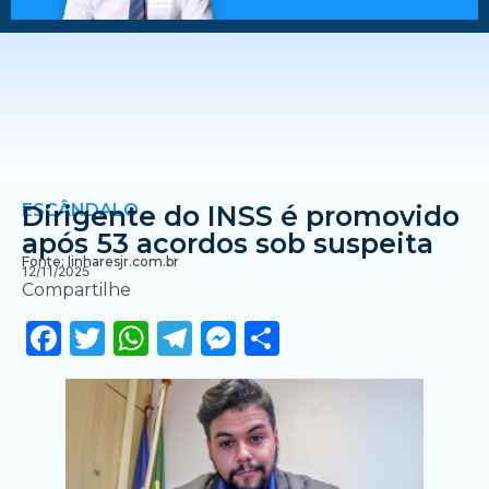
ESCÂNDALO
Dirigente do INSS é promovido
após 53 acordos sob suspeita
Fonte: linharesjr.com.br
12/11/2025
Compartilhe
Facebook
Twitter
WhatsApp
Telegram
Messenger
Share