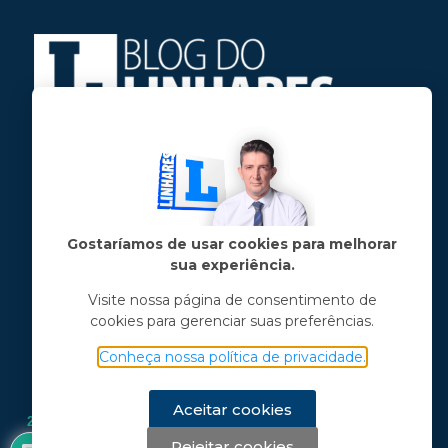
Jose Linhares Jr é maranhense.
Formado em Jornalismo, estudou filosofia
e tem pós-graduações em ciência política
e marketing político.
Gostaríamos de usar cookies para melhorar
sua experiência.
Menu principal
Visite nossa página de consentimento de
cookies para gerenciar suas preferências.
Notícias
Opinião
Conheça nossa política de privacidade.
Vídeos
Chama o Linhares
Aceitar cookies
2
Rejeitar cookies