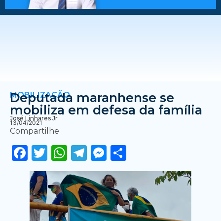
MOBILIZAÇÃO
Deputada maranhense se
mobiliza em defesa da família
José Linhares Jr
13/04/2021
Compartilhe
Facebook
Twitter
WhatsApp
Telegram
Messenger
Share