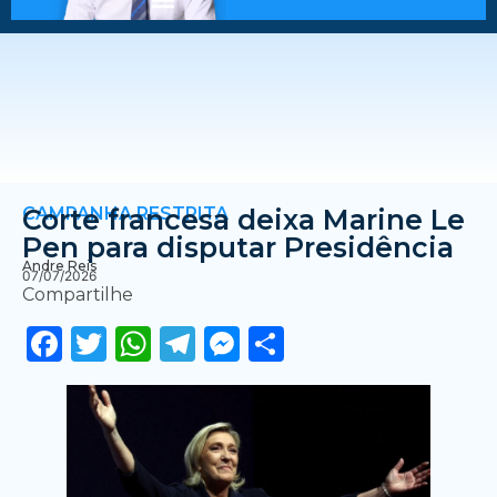
CAMPANHA RESTRITA
Corte francesa deixa Marine Le
Pen para disputar Presidência
Andre Reis
07/07/2026
Compartilhe
Facebook
Twitter
WhatsApp
Telegram
Messenger
Share