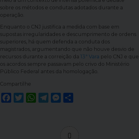
meio a um contexto de intensa polêmica e debate
sobre os métodos e condutas adotados durante a
operação.
Enquanto o CNJ justifica a medida com base em
supostas irregularidades e descumprimento de ordens
superiores, há quem defenda a conduta dos
magistrados, argumentando que não houve desvio de
recursos durante a correição da
13ª Vara
pelo CNJ e que
os acordos sempre passavam pelo crivo do Ministério
Público Federal antes da homologação.
Compartilhe
Facebook
Twitter
WhatsApp
Telegram
Messenger
Share
0