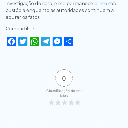
investigação do caso, e ele permanece
preso
sob
custódia enquanto as autoridades continuam a
apurar os fatos.
Compartilhe
Facebook
Twitter
WhatsApp
Telegram
Messenger
Share
0
Classificação da not
ícias