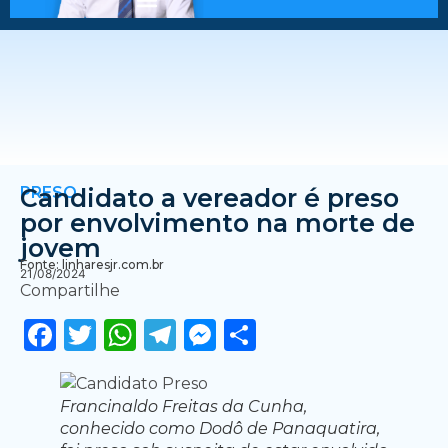
PRESO
Candidato a vereador é preso
por envolvimento na morte de
jovem
Fonte: linharesjr.com.br
21/08/2024
Compartilhe
Facebook
Twitter
WhatsApp
Telegram
Messenger
Share
Francinaldo Freitas da Cunha,
conhecido como Dodô de Panaquatira,