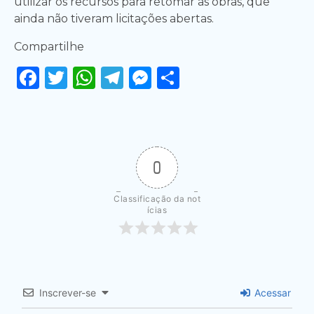
utilizar os recursos para retomar as obras, que
ainda não tiveram licitações abertas.
Compartilhe
Facebook
Twitter
WhatsApp
Telegram
Messenger
Share
0
Classificação da not
ícias
Inscrever-se
Acessar