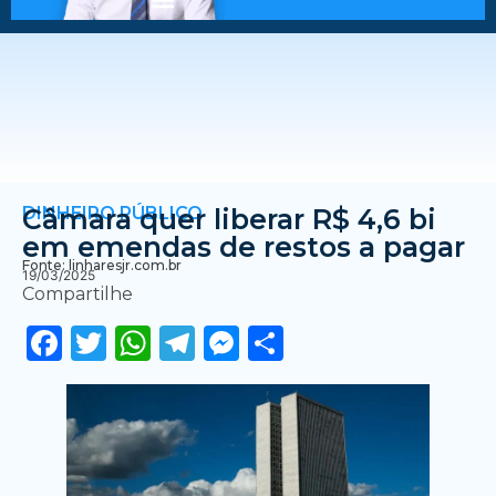
DINHEIRO PÚBLICO
Câmara quer liberar R$ 4,6 bi
em emendas de restos a pagar
Fonte: linharesjr.com.br
19/03/2025
Compartilhe
Facebook
Twitter
WhatsApp
Telegram
Messenger
Share