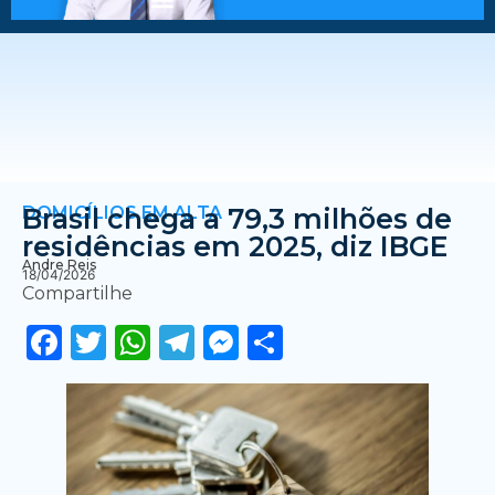
DOMICÍLIOS EM ALTA
Brasil chega a 79,3 milhões de
residências em 2025, diz IBGE
Andre Reis
18/04/2026
Compartilhe
Facebook
Twitter
WhatsApp
Telegram
Messenger
Share