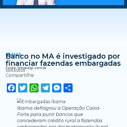
IBAMA
Banco no MA é investigado por
financiar fazendas embargadas
Fonte: linharesjr.com.br
20/03/2025
Compartilhe
Facebook
Twitter
WhatsApp
Telegram
Messenger
Share
Ibama deflagrou a Operação Caixa-
Forte para punir bancos que
concederam crédito rural a fazendas
embargadas por desmatamento ilegal