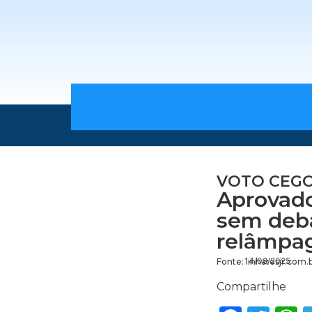
VOTO CEG
Aprovad
sem deb
relâmpa
14/08/2025
Fonte: linharesjr.com.
Compartilhe