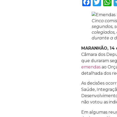
Faceb
Twi
Cinco comi
segundos, 
colegiados
durante a d
MARANHÃO, 14 
Câmara dos Depu
que duraram segu
emendas
ao Orç
detalhada dos re
As decisões ocor
Saúde, Integraçã
Desenvolvimento
não votou as indi
Em algumas reun