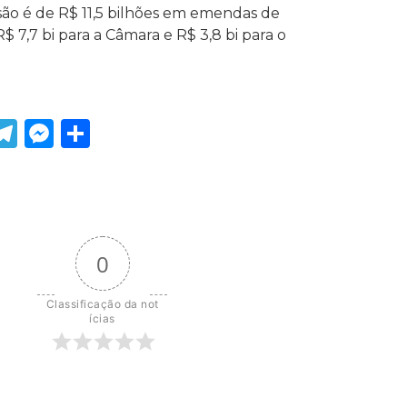
são é de R$ 11,5 bilhões em emendas de
$ 7,7 bi para a Câmara e R$ 3,8 bi para o
ook
tter
WhatsApp
Telegram
Messenger
Share
0
Classificação da not
ícias