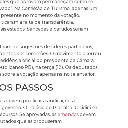
ueles que aprovam permaneçam como se
vado”. Na Comissão de Turismo, apenas um
 presente no momento da votação.
ticaram a falta de transparência,
is estados, bancadas e partidos seriam
tiram de sugestões de líderes partidários,
identes das comissões. O movimento ocorreu
esidência oficial do presidente da Câmara,
blicanos-PB), na terça (12). Os deputados
 sobre a votação apenas na noite anterior.
OS PASSOS
ões devem publicar as indicações e
 governo. O Palácio do Planalto decidirá se
recursos. Se aprovadas, as
emendas
devem
eputados que as propuseram.