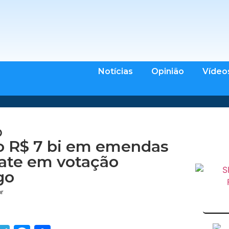
Notícias
Opinião
Vídeo
O
o R$ 7 bi em emendas
ate em votação
go
br