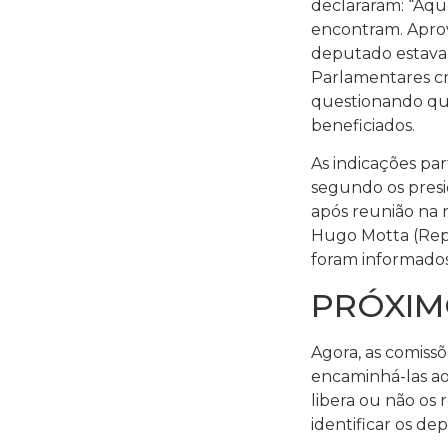
declararam: “Aq
encontram. Apro
deputado estava
Parlamentares cri
questionando qua
beneficiados.
As indicações par
segundo os pres
após reunião na r
Hugo Motta (Repu
foram informados
PRÓXIM
Agora, as comiss
encaminhá-las ao
libera ou não os 
identificar os d