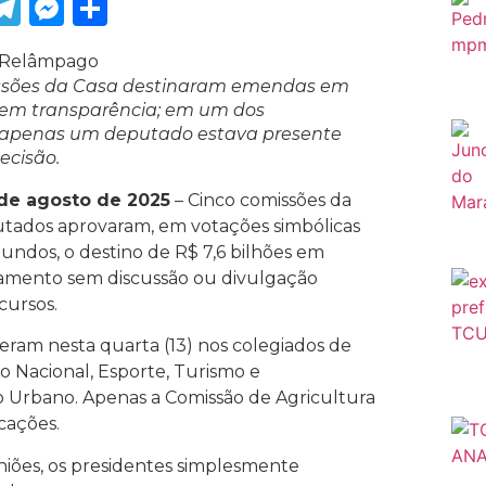
ook
tter
WhatsApp
Telegram
Messenger
Share
ssões da Casa destinaram emendas em
sem transparência; em um dos
, apenas um deputado estava presente
ecisão.
de agosto de 2025
– Cinco comissões da
tados aprovaram, em votações simbólicas
ndos, o destino de R$ 7,6 bilhões em
amento sem discussão ou divulgação
cursos.
reram nesta quarta (13) nos colegiados de
o Nacional, Esporte, Turismo e
 Urbano. Apenas a Comissão de Agricultura
cações.
iões, os presidentes simplesmente