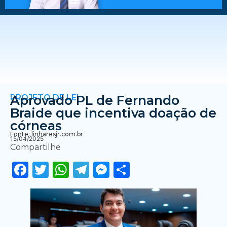
PROJETO DE LEI
Aprovado PL de Fernando
Braide que incentiva doação de
córneas
Fonte: linharesjr.com.br
15/04/2025
Compartilhe
Facebook
Twitter
WhatsApp
Telegram
Messenger
Share