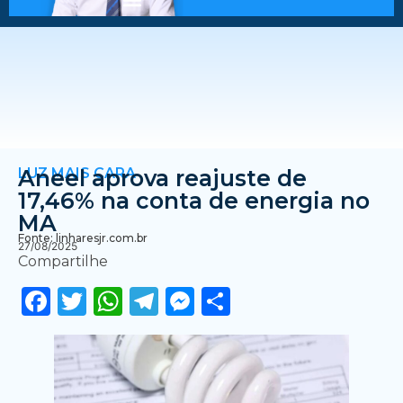
LUZ MAIS CARA
Aneel aprova reajuste de
17,46% na conta de energia no
MA
Fonte: linharesjr.com.br
27/08/2025
Compartilhe
Facebook
Twitter
WhatsApp
Telegram
Messenger
Share