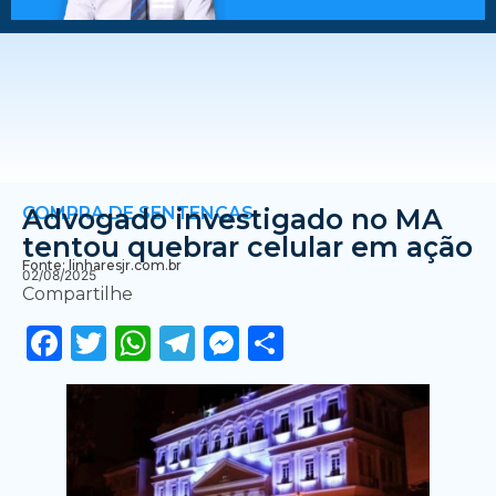
COMPRA DE SENTENÇAS
Advogado investigado no MA
tentou quebrar celular em ação
Fonte: linharesjr.com.br
02/08/2025
Compartilhe
Facebook
Twitter
WhatsApp
Telegram
Messenger
Share