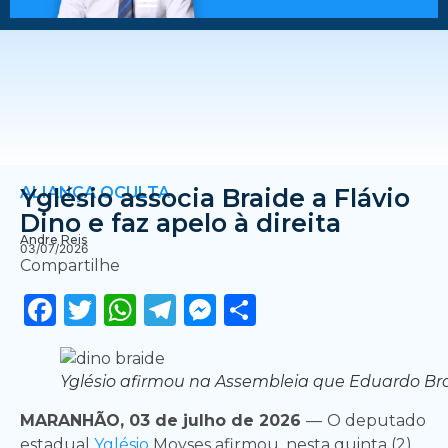
ALIANÇA OCULTA
Yglésio associa Braide a Flávio
Dino e faz apelo à direita
Andre Reis
03/07/2026
Compartilhe
Facebook
Twitter
WhatsApp
Telegram
Messenger
Share
Yglésio afirmou na Assembleia que Eduardo Bra
MARANHÃO, 03 de julho de 2026
—
O deputado
estadual
Yglésio
Moyses afirmou, nesta quinta (2),