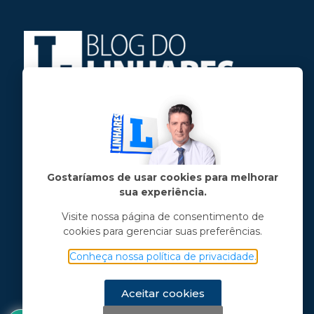
Jose Linhares Jr é maranhense.
Formado em Jornalismo, estudou filosofia
e tem pós-graduações em ciência política
e marketing político.
Gostaríamos de usar cookies para melhorar
sua experiência.
Menu principal
Visite nossa página de consentimento de
cookies para gerenciar suas preferências.
Notícias
Opinião
Conheça nossa política de privacidade.
Vídeos
Chama o Linhares
Aceitar cookies