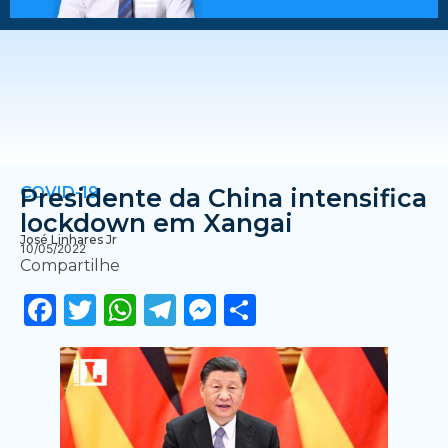
COVID-19
Presidente da China intensifica
lockdown em Xangai
José Linhares Jr
10/05/2022
Compartilhe
Facebook
Twitter
WhatsApp
Telegram
Messenger
Share