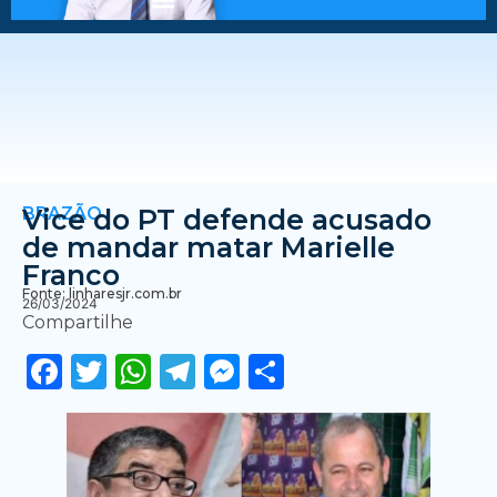
BRAZÃO
Vice do PT defende acusado
de mandar matar Marielle
Franco
Fonte: linharesjr.com.br
26/03/2024
Compartilhe
Facebook
Twitter
WhatsApp
Telegram
Messenger
Share