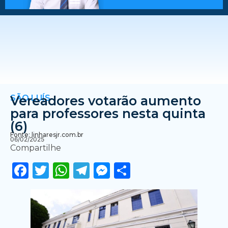
SÃO LUÍS
Vereadores votarão aumento
para professores nesta quinta
(6)
Fonte: linharesjr.com.br
06/02/2025
Compartilhe
Facebook
Twitter
WhatsApp
Telegram
Messenger
Share