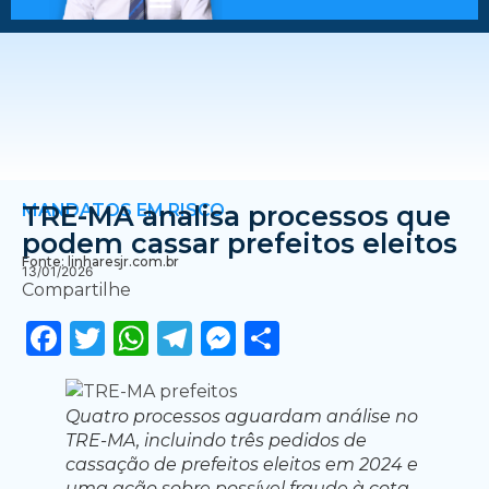
MANDATOS EM RISCO
TRE-MA analisa processos que
podem cassar prefeitos eleitos
Fonte: linharesjr.com.br
13/01/2026
Compartilhe
Facebook
Twitter
WhatsApp
Telegram
Messenger
Share
Quatro processos aguardam análise no
TRE-MA, incluindo três pedidos de
cassação de prefeitos eleitos em 2024 e
uma ação sobre possível fraude à cota