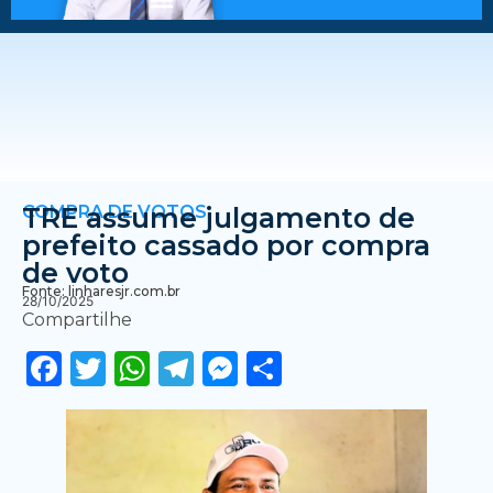
COMPRA DE VOTOS
TRE assume julgamento de
prefeito cassado por compra
de voto
Fonte: linharesjr.com.br
28/10/2025
Compartilhe
Facebook
Twitter
WhatsApp
Telegram
Messenger
Share