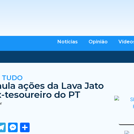
Notícias
Opinião
Vídeo
 TUDO
nula ações da Lava Jato
x-tesoureiro do PT
br
ook
tter
WhatsApp
Telegram
Messenger
Share