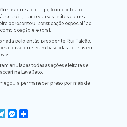
afirmou que a corrupção impactou o
ico ao injetar recursos ilícitos e que a
iro apresentou “sofisticação especial” ao
 como doação eleitoral.
sinada pelo então presidente Rui Falcão,
ões e disse que eram baseadas apenas em
ovas.
ram anuladas todas as ações eleitorais e
accari na Lava Jato.
 chegou a permanecer preso por mais de
ook
tter
WhatsApp
Telegram
Messenger
Share