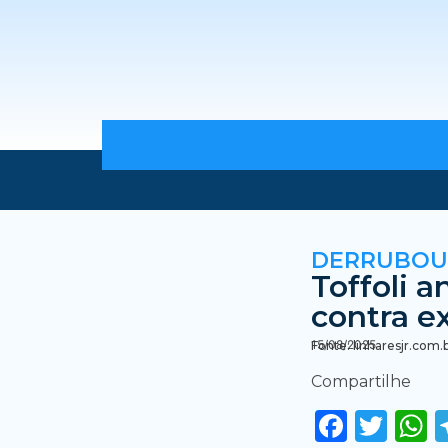
DERRUBOU
Toffoli a
contra e
15/08/2025
Fonte: linharesjr.com.
Compartilhe
Faceb
Twi