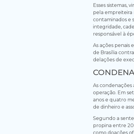
Esses sistemas, 
pela empreiteira
contaminados e s
integridade, cad
responsável à ép
As ações penais e
de Brasília contr
delações de exec
CONDENA
As condenações a
operação. Em set
anos e quatro me
de dinheiro e ass
Segundo a senten
propina entre 20
como doações ofic