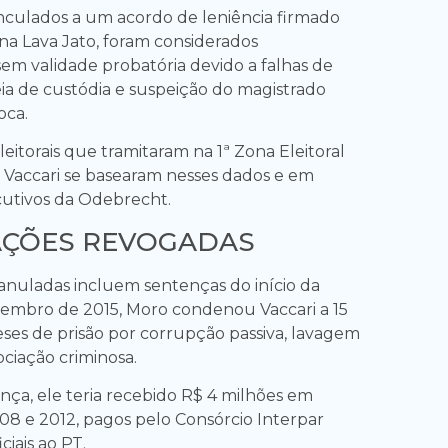
vinculados a um acordo de leniência firmado
 na Lava Jato, foram considerados
em validade probatória devido a falhas de
eia de custódia e suspeição do magistrado
oca.
leitorais que tramitaram na 1ª Zona Eleitoral
a Vaccari se basearam nesses dados e em
utivos da Odebrecht.
ÇÕES REVOGADAS
nuladas incluem sentenças do início da
embro de 2015, Moro condenou Vaccari a 15
ses de prisão por corrupção passiva, lavagem
ociação criminosa.
ça, ele teria recebido R$ 4 milhões em
08 e 2012, pagos pelo Consórcio Interpar
iais ao PT.