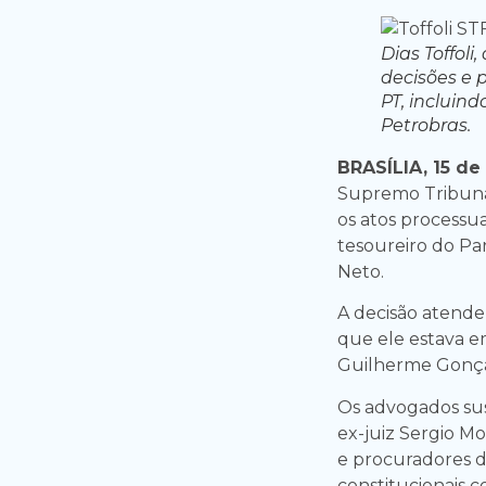
Dias Toffoli
decisões e 
PT, incluin
Petrobras.
BRASÍLIA, 15 de
Supremo Tribunal
os atos processua
tesoureiro do Par
Neto.
A decisão atend
que ele estava e
Guilherme Gonçal
Os advogados su
ex-juiz Sergio Mo
e procuradores d
constitucionais 