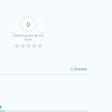
0
Classificação da not
ícias
Acessar
S