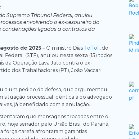
, do Supremo Tribunal Federal, anulou
processos envolvendo o ex-tesoureiro do
do condenações ligadas a contratos da
 agosto de 2025
– O ministro Dias
Toffoli
, do
 Federal (STF), anulou nesta sexta (15) todos
is da Operação Lava Jato contra o ex-
tido dos Trabalhadores (PT), João Vaccari
eu a um pedido da defesa, que argumentou
m situação processual idêntica à do advogado
ves, já beneficiado com a anulação.
stentaram que mensagens trocadas entre o
ro, hoje senador pelo União Brasil do Paraná,
a força-tarefa afrontaram garantias
como moralidade, impessoalidade,