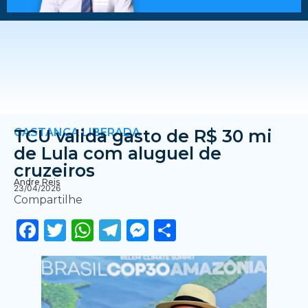
GASTANÇA LIBERADA
TCU valida gasto de R$ 30 mi
de Lula com aluguel de
cruzeiros
Andre Reis
23/04/2026
Compartilhe
Facebook
Twitter
WhatsApp
Telegram
Messenger
Share