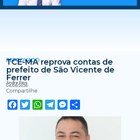
REPROVADO
TCE-MA reprova contas de
prefeito de São Vicente de
Ferrer
Andre Reis
04/06/2026
Compartilhe
Facebook
Twitter
WhatsApp
Telegram
Messenger
Share