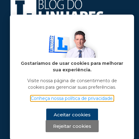
Jose Linhares Jr é maranhense.
Formado em Jornalismo, estudou filosofia
e tem pós-graduações em ciência política
e marketing político.
Gostaríamos de usar cookies para melhorar
sua experiência.
Menu principal
Visite nossa página de consentimento de
cookies para gerenciar suas preferências.
Notícias
Opinião
Conheça nossa política de privacidade.
Vídeos
Chama o Linhares
Aceitar cookies
Rejeitar cookies