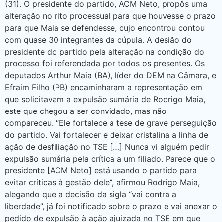
(31). O presidente do partido, ACM Neto, propôs uma
alteração no rito processual para que houvesse o prazo
para que Maia se defendesse, cujo encontrou contou
com quase 30 integrantes da cúpula. A desião do
presidente do partido pela alteração na condição do
processo foi referendada por todos os presentes. Os
deputados Arthur Maia (BA), líder do DEM na Câmara, e
Efraim Filho (PB) encaminharam a representação em
que solicitavam a expulsão sumária de Rodrigo Maia,
este que chegou a ser convidado, mas não
compareceu. “Ele fortalece a tese de grave perseguição
do partido. Vai fortalecer e deixar cristalina a linha de
ação de desfiliação no TSE […] Nunca vi alguém pedir
expulsão sumária pela crítica a um filiado. Parece que o
presidente [ACM Neto] está usando o partido para
evitar críticas à gestão dele“, afirmou Rodrigo Maia,
alegando que a decisão da sigla “vai contra a
liberdade”, já foi notificado sobre o prazo e vai anexar o
pedido de expulsão à ação ajuizada no TSE em que