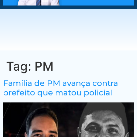
Tag:
PM
Família de PM avança contra
prefeito que matou policial