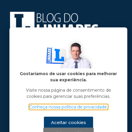
Jose Linhares Jr é maranhense.
Formado em Jornalismo, estudou filosofia
e tem pós-graduações em ciência política
e marketing político.
Gostaríamos de usar cookies para melhorar
sua experiência.
Menu principal
Visite nossa página de consentimento de
cookies para gerenciar suas preferências.
Notícias
Opinião
Conheça nossa política de privacidade.
Vídeos
Chama o Linhares
Aceitar cookies