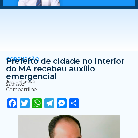
CORRUPÇÃO
Prefeito de cidade no interior
do MA recebeu auxílio
emergencial
José Linhares Jr
22/01/2021
Compartilhe
Facebook
Twitter
WhatsApp
Telegram
Messenger
Share