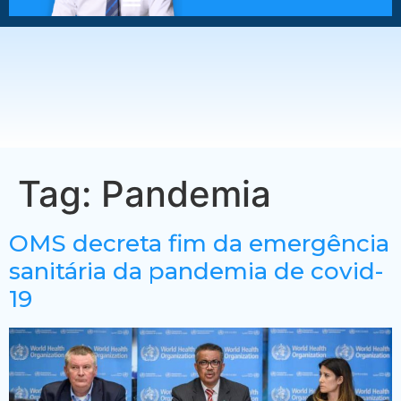
Tag:
Pandemia
OMS decreta fim da emergência
sanitária da pandemia de covid-
19