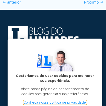
←
anterior
Próximo
→
Jose Linhares Jr é maranhense.
Formado em Jornalismo, estudou filosofia
e tem pós-graduações em ciência política
e marketing político.
Gostaríamos de usar cookies para melhorar
sua experiência.
Menu principal
Visite nossa página de consentimento de
cookies para gerenciar suas preferências.
Notícias
Opinião
Conheça nossa política de privacidade.